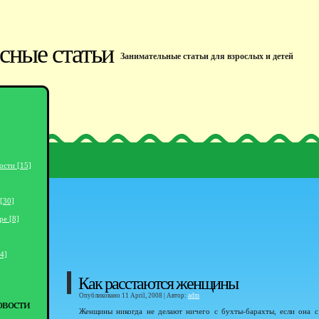
сные статьи
Занимательные статьи для взрослых и детей
ости [15]
[30]
ре [8]
4]
Как расстаются женщины
Опубликовано 11 April, 2008 | Автор:
adm
овости
Женщины никогда не делают ничего с бухты-барахты, если она с 