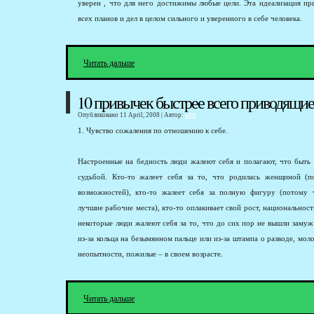
уверен , что для него достижимы любые цели. Эта идеализация п
всех планов и дел в целом сильного и уверенного в себе человека.
Читать дальше
10 привычек быстрее всего приводящие
Опубликовано 11 April, 2008 | Автор:
adm
1. Чувство сожаления по отношению к себе.
Настроенные на бедность люди жалеют себя и полагают, что быть
судьбой. Кто-то жалеет себя за то, что родилась женщиной (
возможностей), кто-то жалеет себя за полную фигуру (потому
лучшие рабочие места), кто-то оплакивает свой рост, национальност
некоторые люди жалеют себя за то, что до сих пор не вышли замуж
из-за кольца на безымянном пальце или из-за штампа о разводе, мо
неопытности, пожилые – в своем возрасте.
Читать дальше