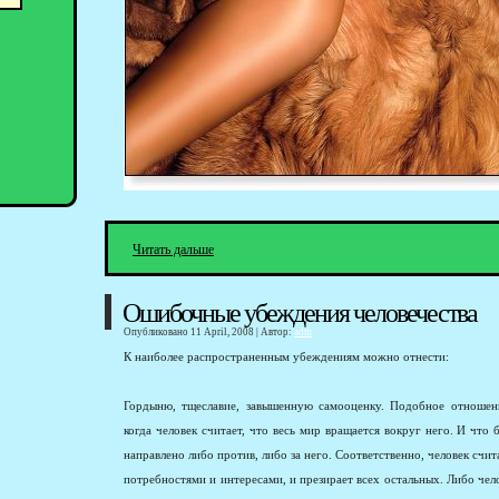
Читать дальше
Ошибочные убеждения человечества
Опубликовано 11 April, 2008 | Автор:
adm
К наиболее распространенным убеждениям можно отнести:
Гордыню, тщеславие, завышенную самооценку. Подобное отношени
когда человек считает, что весь мир вращается вокруг него. И что
направлено либо против, либо за него. Соответственно, человек счит
потребностями и интересами, и презирает всех остальных. Либо чел