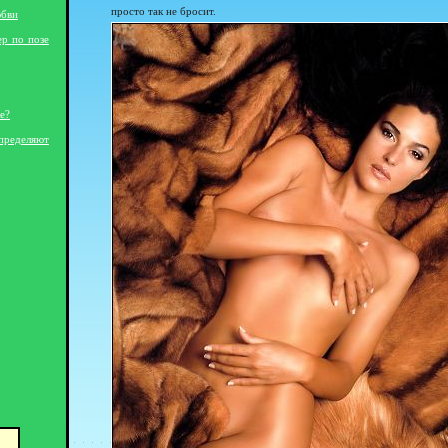
просто так не бросит.
юбви
ер по позе
е?
пределяют