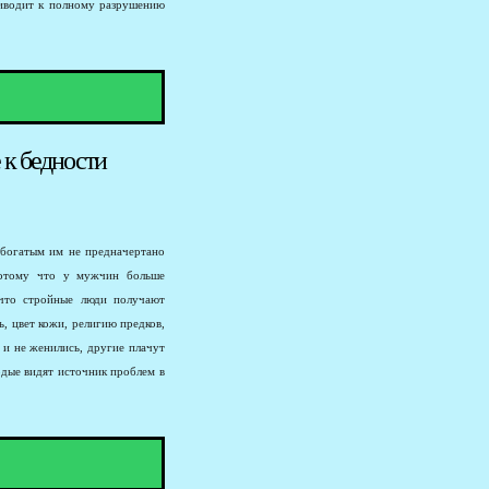
риводит к полному разрушению
 к бедности
 богатым им не предначертано
потому что у мужчин больше
 что стройные люди получают
ь, цвет кожи, религию предков,
 и не женились, другие плачут
лодые видят источник проблем в