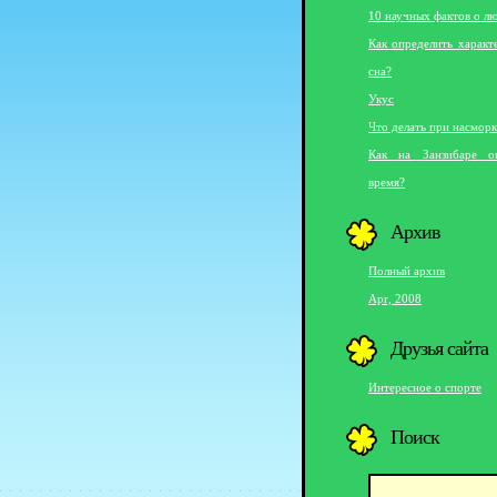
10 научных фактов о л
Как определить характ
сна?
Укус
Что делать при насморк
Как на Занзибаре о
время?
Архив
Полный архив
Apr, 2008
Друзья сайта
Интересное о спорте
Поиск