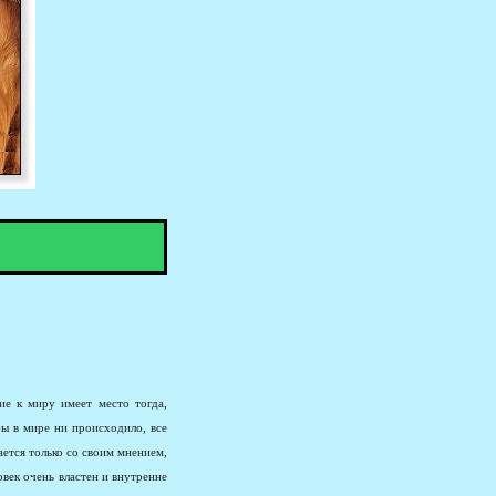
е к миру имеет место тогда,
 бы в мире ни происходило, все
ается только со своим мнением,
овек очень властен и внутренне