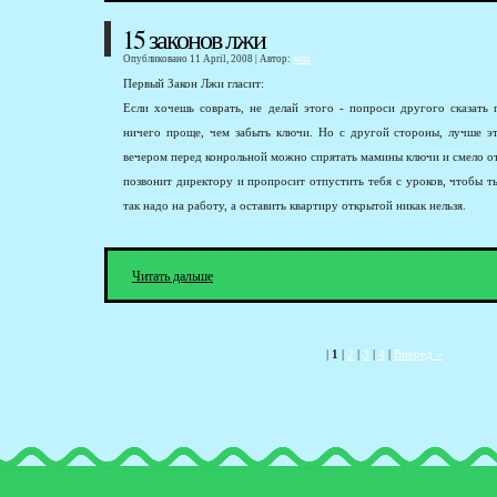
15 законов лжи
Опубликовано 11 April, 2008 | Автор:
adm
Первый Закон Лжи гласит:
Если хочешь соврать, не делай этого - попроси другого сказать 
ничего проще, чем забыть ключи. Но с другой стороны, лучше эт
вечером перед конрольной можно спрятать мамины ключи и смело от
позвонит директору и пропросит отпустить тебя с уроков, чтобы ты
так надо на работу, а оставить квартиру открытой никак нельзя.
Читать дальше
|
1
|
2
|
3
|
4
|
Вперед »