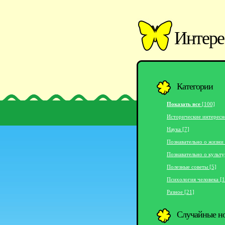
Интере
Категории
Показать все
[100]
Исторические интересн
Наука [7]
Познавательно о жизни 
Познавательно о культу
Полезные советы [5]
Психология человека [1
Разное [21]
Случайные н