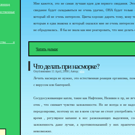
Мне кажется, это не самая лучшая идея для первого свидания. Это
леница
свидание будет складываться не очень удачно, ОНА будет только 
ственные
который ей не очень интересен. Цветы хорошо дарить тому, кому т
которым я едва знакома и который оказался мне не очень интересен
не обрадовалась.. Я бы не знала как мне реагировать, что мне делать
нства и
Читать дальше
Что делать при насморке?
Опубликовано 11 April, 2008 | Автор:
adm
Лечить насморк не нужно, это естественная реакция организма, по
с вирусом или бактерией.
Сосудосуживающие капли, такие как Нафтизин, Низивин и пр, не ле
отек , что снимает чувство заложенности. Но не всегда и не на
передозировке, поэтому их ни в коем случае не стоит употреблять 
время , регулярное капание в нос разжижающих выделения, со
заложенность даже лучше, а противопоказаний у них практиче
невозможно.