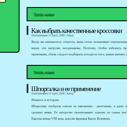
Читать дальше
Как выбрать качественные кроссовки
Опубликовано 11 April, 2008 | Автор:
adm
Когда вы занимаетесь спортом, ваша стопа испытывает определенн
видах эти нагрузки неодинаковы. Поэтому, чтобы избежать тр
приятными, обувь следует подбирать исходя из того, каким именно 
Читать дальше
Шпоргалка и ее применение
Опубликовано 11 April, 2008 | Автор:
adm
Немного в историю.
Шпаргалку изобрели совсем не школьники - двоечники, и даже 
средних веков. Ее авторство приписывают одному из самых мо
Европы конца VIII века, королю франков Карлу Великому.