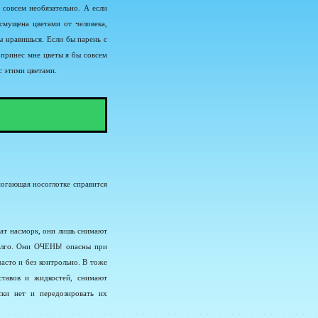
 совсем необязательно. А если
смущена цветами от человека,
ы нравишься. Если бы парень с
 принес мне цветы я бы совсем
 с этими цветами.
могающая носоглотке справится
чат насморк, они лишь снимают
долго. Они ОЧЕНЬ! опасны при
часто и без контрольно. В тоже
ставов и жидкостей, снимают
ски нет и передозировать их