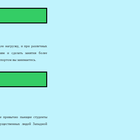
ую нагрузку, и при различных
авм и сделать занятия более
спортом вы занимаетесь.
не привычно пьющие студенты
гущественных людей Западной