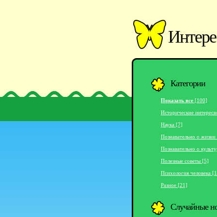
Интере
Категории
Показать все
[100]
Исторические интересн
Наука [7]
Познавательно о жизни 
Познавательно о культу
Полезные советы [5]
Психология человека [1
Разное [21]
Случайные н