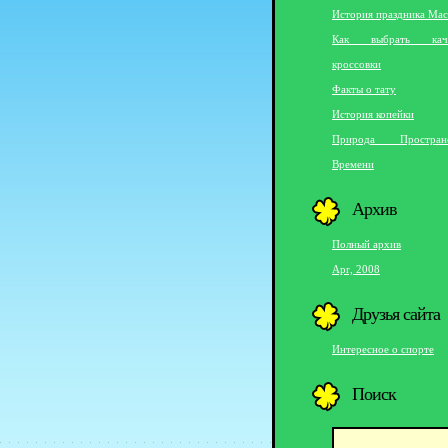
История праздника Мас
Как выбрать каче
кроссовки
Факты о тату
История копейки
Природа Простра
Времени
Архив
Полный архив
Apr, 2008
Друзья сайта
Интересное о спорте
Поиск