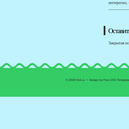
интересно,
--------------
Оставит
Закрытая н
© 2008 fm4.ru • Design by Free CSS Templat