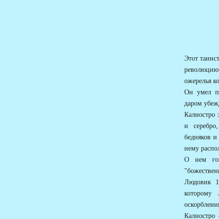
Этот таинс
революцию 
ожерелья к
Он умел п
даром убеж
Калиостро 
и серебро
бедняков и
нему распо
О нем гов
"божествен
Людовик 1
которому 
оскорблени
Калиостро 