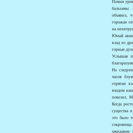
Помня урок
бальзамы.
объявил, ч
горожан от
на нехитру
Юный авант
клад из др
горные дух
Услышав п
благоразуми
На следую
часов блу
спрятан к
входом как
повелел, М
Когда рост
существа и
это было т
сокровища.
ожидание 