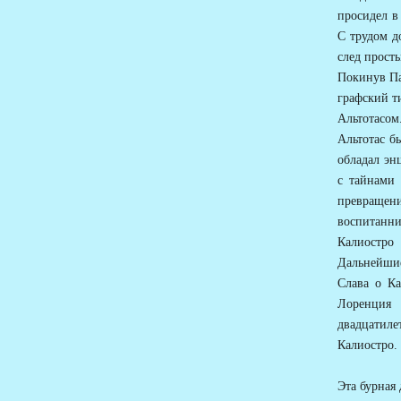
просидел в
С трудом д
след прост
Покинув Па
графский т
Альтотасом
Альтотас б
обладал эн
с тайнами 
превраще
воспитанни
Калиостро
Дальнейшие
Слава о Ка
Лоренция 
двадцатиле
Калиостро.
Эта бурная