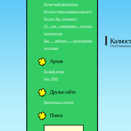
Подводный автомобиль.
Кто придумал названия семи нот?
Почему Вы - Сатанист?
28 геев, изменивших историю
человечества
Калиост
Как выбрать качественные
Опубликовано 
кроссовки
Архив
Полный архив
Apr, 2008
Друзья сайта
Интересное о спорте
Поиск