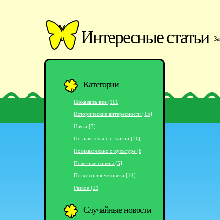
Интересные статьи
За
Категории
Показать все
[100]
Исторические интересности [15]
Наука [7]
Познавательно о жизни [30]
Познавательно о культуре [8]
Полезные советы [5]
Психология человека [14]
Разное [21]
Случайные новости