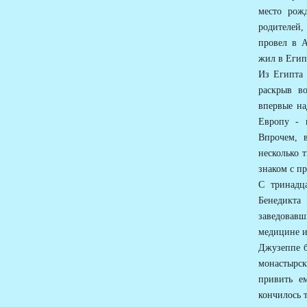
место рож
родителей,
провел в А
жил в Егип
Из Египта 
раскрыв в
впервые на
Европу - 
Впрочем, 
несколько 
знаком с п
С тринадц
Бенедикта
заведовавш
медицине и
Джузеппе б
монастырс
привить е
кончилось 