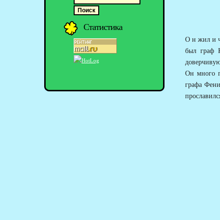
Статистика
О н жил и ч
был граф 
доверчивую 
Он много п
графа Фени
прославилс