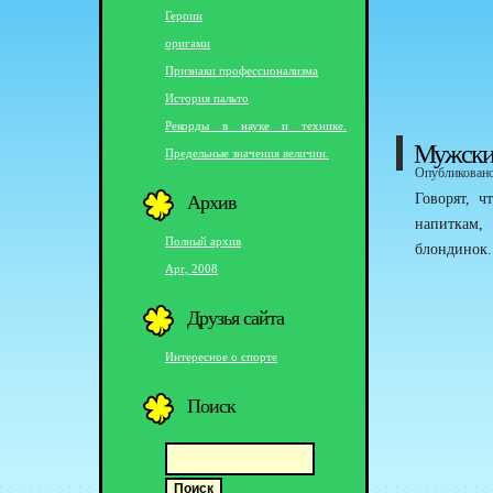
Героин
оригами
Признаки профессионализма
История пальто
Рекорды в науке и технике.
Мужские
Предельные значения величин.
Опубликовано 
Архив
Говорят, ч
напиткам,
Полный архив
блондинок.
Apr, 2008
Друзья сайта
Интересное о спорте
Поиск