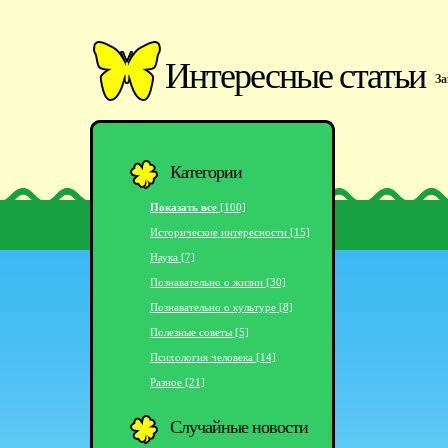
Интересные статьи
За
Категории
Показать все
[100]
Исторические интересности [15]
Наука [7]
Познавательно о жизни [30]
Познавательно о культуре [8]
Полезные советы [5]
Психология человека [14]
Разное [21]
Случайные новости