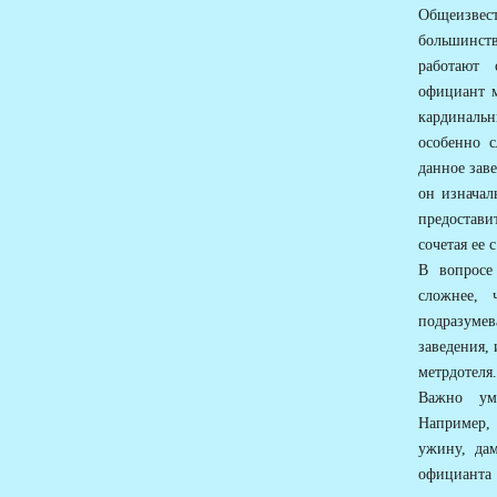
Общеизвес
большинст
работают 
официант м
кардинальн
особенно с
данное зав
он изначал
предостав
сочетая ее
В вопросе 
сложнее, 
подразуме
заведения,
метрдотеля.
Важно уме
Например, 
ужину, дам
официанта