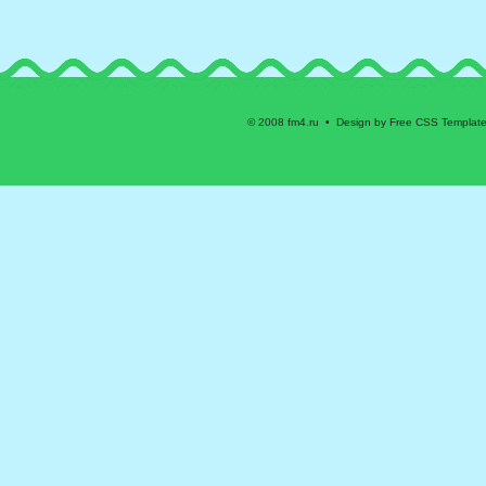
© 2008 fm4.ru • Design by Free CSS Templat