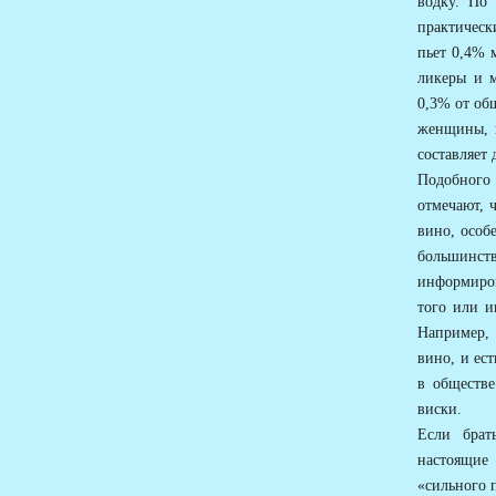
водку. По
практическ
пьет 0,4% 
ликеры и 
0,3% от об
женщины, н
составляет 
Подобного
отмечают, 
вино, особ
большинс
информиров
того или и
Например, 
вино, и ес
в обществе
виски.
Если брат
настоящие
«сильного 