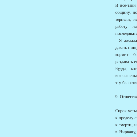
И все-таки
общину, но
терпели, н
работу н
последоват
- Я желала
давать пищ
кормить бо
раздавать 
Будда, ко
возвышены,
эту благот
9. Отшеств
Сорок четы
к пределу с
к смерти, 
в Нирвану,