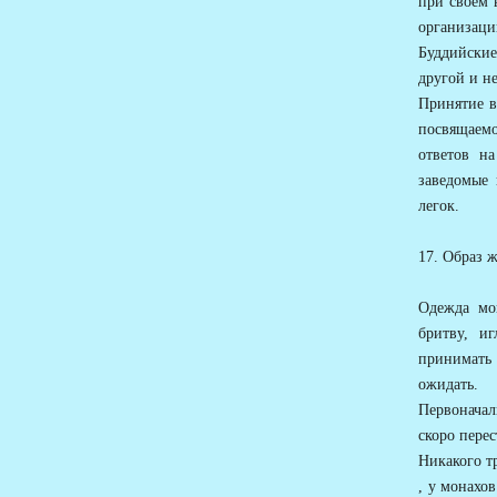
при своем 
организаци
Буддийски
другой и н
Принятие в
посвящаем
ответов н
заведомые
легок.
17. Образ 
Одежда мо
бритву, и
принимать
ожидать.
Первоначал
скоро перес
Никакого т
, у монахо