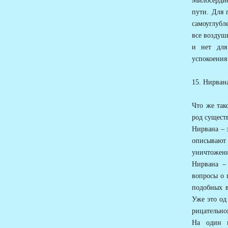
Милосердие
пути. Для 
самоуглубл
все воздуш
и нет для
успокоения
15. Нирван
Что же так
род сущест
Нирвана – 
описывают
уничтожен
Нирвана –
вопросы о 
подобных в
Уже это од
рицательно
На один и