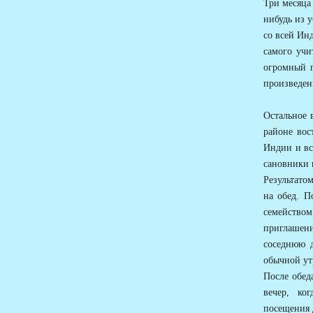
Три месяца
нибудь из 
со всей Ин
самого учи
огромный п
произведен
Остальное 
районе вос
Индии и вс
сановники 
Результато
на обед. П
семейство
приглашени
соседнюю д
обычной ут
После обед
вечер, ко
посещения 