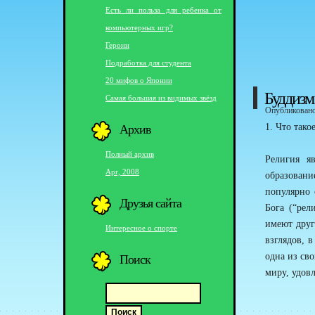
Есть ли польза для ребенка от
компьютерных игр?
Героин
Подработка для студента
20 мифов о Японии
Буддизм
Самая большая из видимых звёзд
Опубликовано 
Архив
1. Что тако
Полный архив
Религия я
Apr, 2008
образовани
популярно 
Друзья сайта
Бога (“рел
имеют друг
Интересное о спорте
взглядов, 
Поиск
одна из св
миру, удов