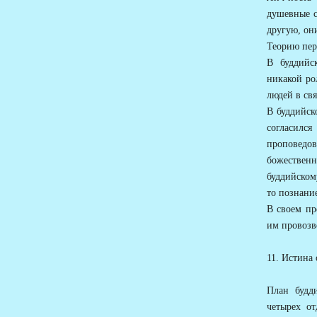
душевные с
другую, он
Теорию пер
В буддийс
никакой ро
людей в свя
В буддийск
согласилс
проповедов
божествен
буддийском
то познание
В своем пр
им провозв
11. Истина 
План будд
четырех от