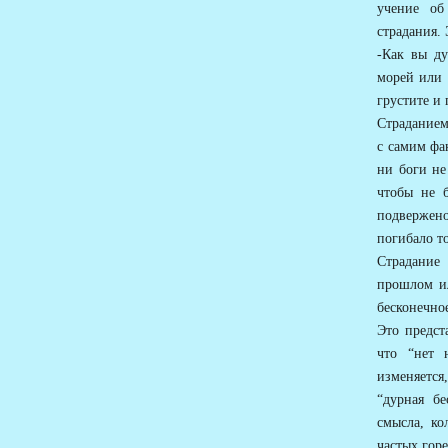
учение об
страдания. 
-Как вы ду
морей или 
грустите и 
Страданием
с самим фа
ни боги не
чтобы не б
подвержено
погибало то
Страдание
прошлом ил
бесконечно
Это предст
что “нет 
изменяется
“дурная б
смысла, ко
частых горе