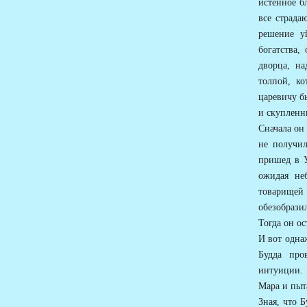
истенное б
все страда
решение у
богатства,
дворца, н
толпой, к
царевичу бы
и скупленн
Сначала он
не получил
пришед в У
ожидая неб
товарищей
обезобразил
Тогда он ос
И вот одна
Будда про
интуиции. 
Мара и пыта
Зная, что 