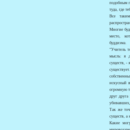
подобным п
туда, где т
Все таки
распростра
Многие буд
место, ко
буддизма.
“Учитель т
мысль: я 
существ, - 
существуе
собственны
искусный в
огромную т
друг друга
убивавших,
Так же точ
существ, а
Какие мог
мировоззр