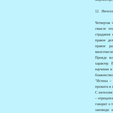
12 . Интел
Четвертая 
смысле эт
страдания 
правое дел
правое ра
многочисле
Прежде вс
характер. 
научение и
блаженство
“Истина – 
прожита в
С интеллек
– отрицате
говорит о т
заповеди: 