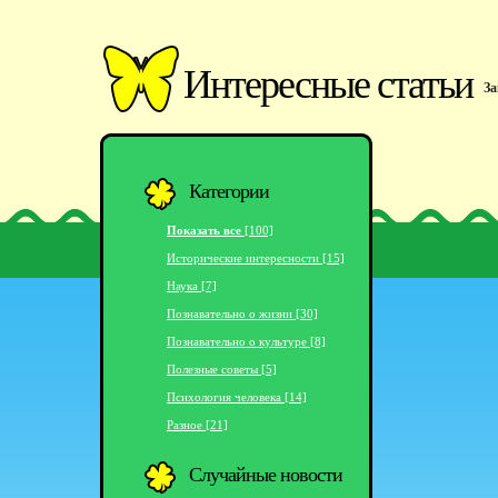
Интересные статьи
За
Категории
Показать все
[100]
Исторические интересности [15]
Наука [7]
Познавательно о жизни [30]
Познавательно о культуре [8]
Полезные советы [5]
Психология человека [14]
Разное [21]
Случайные новости