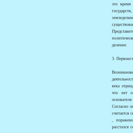
это время
государст
земледель
существова
Представит
политическ
деление.
3. Первоис
Возникнов
деятельнос
века отриц
что нет о
основателя 
Согласно л
считается 
, поражен
расстался 