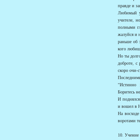
правде и з
Любимый у
учителе, н
полными гл
жалуйся и н
раньше об 
кого любишь
Но ты долг
доброте, с
скоро очи-
Последним
“Истинно 
Боритесь н
И поднялся
и вошел в 
На восходе
воротами т
10. Учение