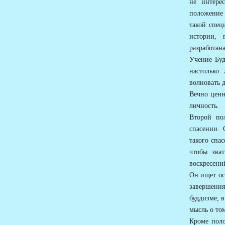
не интере
положение 
такой спец
истории, 
разработана
Учение Буд
настолько
волновать д
Вечно ценн
личность.
Второй по
спасении. 
такого спа
чтобы зва
воскресений
Он ищет ос
завершени
буддизме, в
мысль о том
Кроме поло