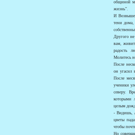
общиной мо
жизнь”.
И Возвышен
тени дома,
собственн
Другого не
вам, живит
радость л
Молитесь н
После неск
он угасил 
После меся
ученики ул
северу. Вр
которыми 
целым дожд
- Видишь, 
цветы пада
чтобы почт
Но соверш