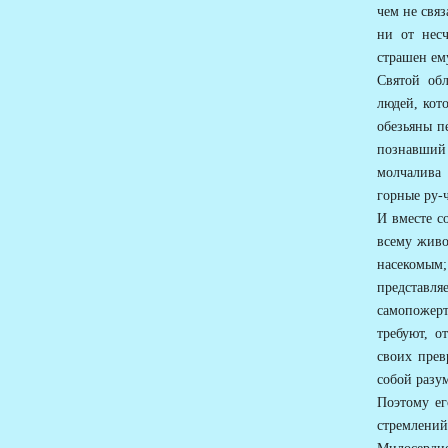
чем не связ
ни от несч
страшен ем
Святой обл
людей, кото
обезьяны п
познавший 
молчалива 
горные ру-
И вместе с
всему живо
насекомым
представл
самопожерт
требуют, о
своих прев
собой разум
Поэтому ег
стремлений