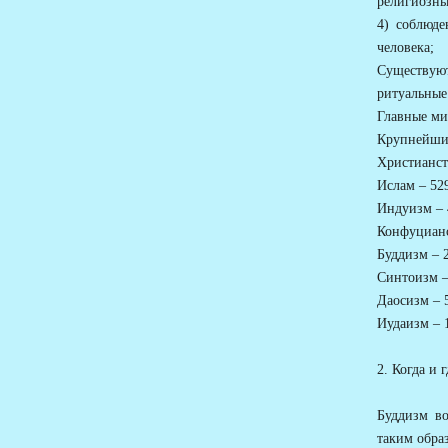
религиозны
4) соблюде
человека;
Существуют
ритуальные
Главные ми
Крупнейшие
Христианст
Ислам – 52
Индуизм – 
Конфуцианс
Буддизм – 
Синтоизм –
Даосизм – 
Иудаизм – 
2. Когда и 
Буддизм во
таким обра