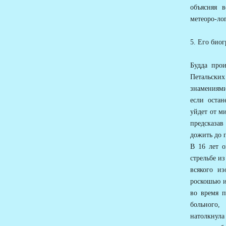
объясняя 
метеоро-ло
5. Его био
Будда про
Петальск
знамениями
если остан
уйдет от м
предсказав
дожить до 
В 16 лет о
стрельбе из
всякого и
роскошью и
во время п
больного,
натолкнула