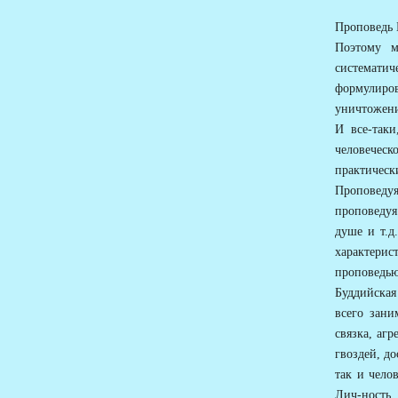
Проповедь 
Поэтому м
системати
формулиров
уничтожени
И все-таки
человечес
практическ
Проповедуя
проповедуя
душе и т.д
характери
проповедью
Буддийская
всего зани
связка, агр
гвоздей, до
так и чело
Лич-ность