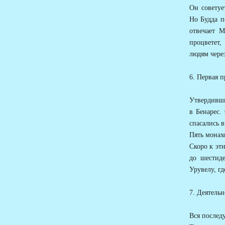
Он советуе
Но Будда п
отвечает М
процветет,
людям чере
6. Первая 
Утвердивши
в Бенарес.
спасались в
Пять монах
Скоро к эт
до шестиде
Урувелу, гд
7. Деятель
Вся послед