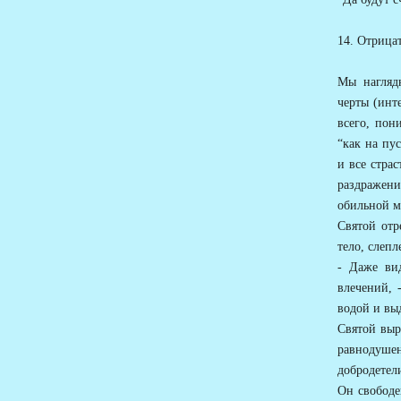
14. Отрица
Мы наглядн
черты (инт
всего, пон
“как на пу
и все страс
раздражени
обильной м
Святой отр
тело, слеп
- Даже ви
влечений, 
водой и вы
Святой выр
равнодушен
добродетели
Он свободе