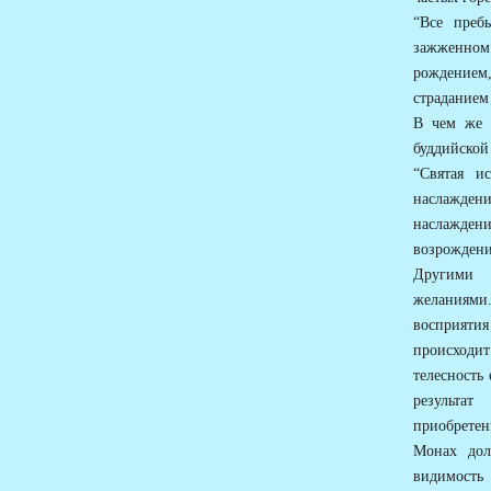
“Все преб
зажженном 
рождением
страданием
В чем же 
буддийской
“Cвятая и
наслаждени
наслажден
возрождени
Другими 
желаниями.
восприяти
происходит
телесность
результат
приобретен
Монах дол
видимость 