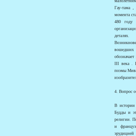
малолетним
Гау-тама ,
момента ст
480 году 
организаци
деталях.
Возникнов
вошедших 
обозначает
III века .
поэмы Мива
изобразите
4. Вопрос 
В истории 
Будды и э
религии. П
и француз
эрудицией