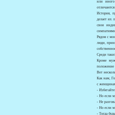
или иного
отличаются
История, п
делает их 
свои инди
симпатиями
Рядом с мо
люди, прин
собственн
Среди таки
Кроме муж
положение
Вот нескол
Как нам, Г
с женщина
- Избегайте
- Но если м
- Не разгов
- Но если 
- Тогда буд