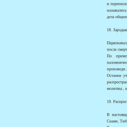
и переписк
назывались
дела общин
18. Зародыш
Первоначал
после смерт
По приме
паломниче
проповеди ,
Останки уч
распростр
молитвы , 
19. Распро
В настоящ
Сиаме, Тиб