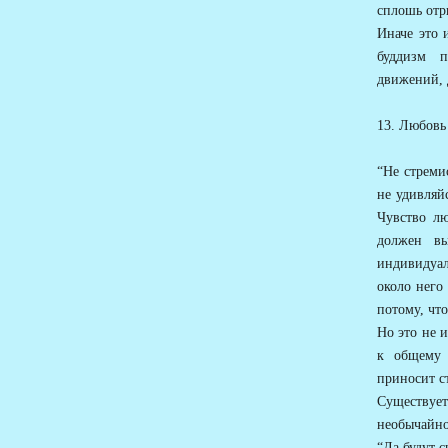
сплошь отр
Иначе это 
буддизм п
движений, 
13. Любовь
“Не стреми
не удивляй
Чувство лю
должен вы
индивидуал
около него
потому, что
Но это не 
к общему 
приносит с
Существуе
необычайно
“Да будут с