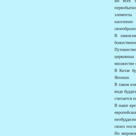
Во всех э
первобытн
элементы. 
население
своеобразно
В ламоизм
божественн
Путешестве
церковных
множестве 
В Китае бу
Японии.
В таком из
виде будди
считается п
В наше вре
европейско
необуддизм
своих посл
Но мировог