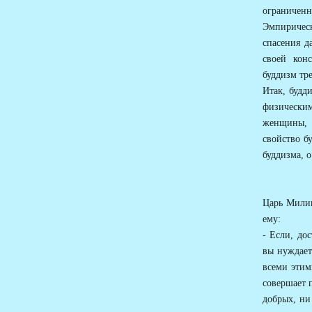
ограниченн
Эмпирическ
спасения д
своей кон
буддизм тр
Итак, будд
физически
женщины, о
свойство б
буддизма, 
Царь Милин
ему:
- Если, дос
вы нуждает
всеми этим
совершает п
добрых, ни