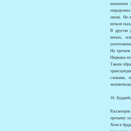
монахиня 
определена
океан. Не-
нельзя сказ
В другом д
монах, ос
уничтожени
На третьем
Нирвана неп
Таким обра
трансценде
словами, 
человеческо
16. Буддий
Рассмотрев
третьему э
Хотя в буд