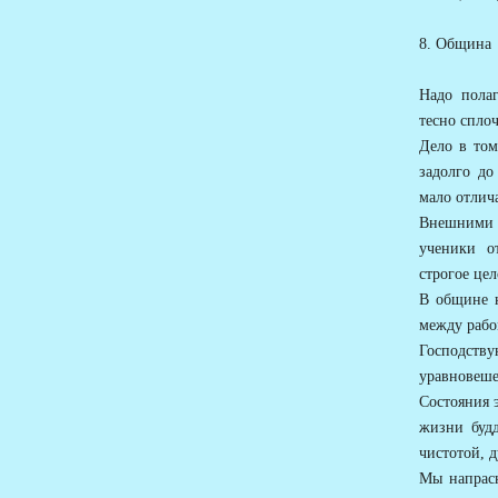
8. Община
Надо пола
тесно спло
Дело в том
задолго до
мало отлич
Внешними п
ученики о
строгое це
В общине н
между рабо
Господств
уравновеше
Состояния 
жизни будд
чистотой, 
Мы напрасн