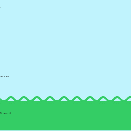
»
овость
Suvoroff