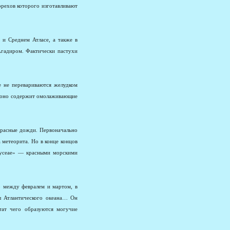
орехов которого изготавливают
и Среднем Атласе, а также в
гадиром. Фактически пастухи
е не перевариваются желудком
то оно содержит омолаживающие
красные дожди. Первоначально
 метеорита. Но в конце концов
hyceae» — красными морскими
но между февралем и мартом, в
ы Атлантического океана… Он
тат чего образуются могучие