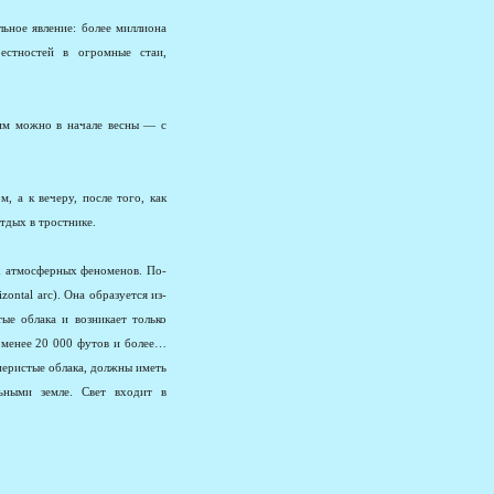
ьное явление: более миллиона
рестностей в огромные стаи,
им можно в начале весны — с
, а к вечеру, после того, как
тдых в тростнике.
х атмосферных феноменов. По-
ontal arc). Она образуется из-
ые облака и возникает только
е менее 20 000 футов и более…
перистые облака, должны иметь
ьными земле. Свет входит в