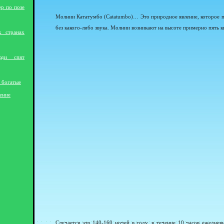
ер по позе
Молнии Кататумбо (Catatumbo)… Это природное явление, которое п
без какого-либо звука. Молнии возникают на высоте примерно пять 
х странах
юди спят
 богатые
ение
Случается это 140-160 ночей в году, в течение 10 часов ежеднев