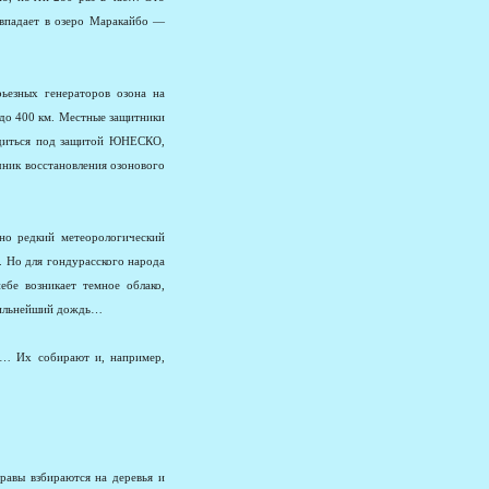
а впадает в озеро Маракайбо —
рьезных генераторов озона на
до 400 км. Местные защитники
одиться под защитой ЮНЕСКО,
чник восстановления озонового
о редкий метеорологический
. Но для гондурасского народа
бе возникает темное облако,
 сильнейший дождь…
б… Их собирают и, например,
травы взбираются на деревья и