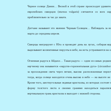
Черное солнце Дании… Весной в этой стране происходит удивител
европейских скворцов (sturnus vulgaris) слетаются со всех ок
приблизительно за час до заката.
Датчане называют это явление Черным Солнцем… Наблюдать за н
марта до середины апреля.
Скворцы мигрируют с Юга и проводят день на лугах, собирая корм
выделывают коллективные пируэты в небе, на ночь устраиваются на о
Огненная радуга в Айдахо… Такая радуга — один из самых редки
научному она называется «округло-горизонтальная дуга» (circumhoriz
за прохождения света через легкие, высоко расположенные перист
тогда, когда солнце находится очень высоко в небе — на высоте н
Кроме того, шестиугольные ледяные кристаллы, из которых состоят 
форму толстого листа и своими гранями находиться параллел
вертикальную грань кристалла и выходит с нижней стороны.