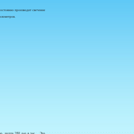
остоянно производит свечение
километров.
но, почти 280 раз в час… Это