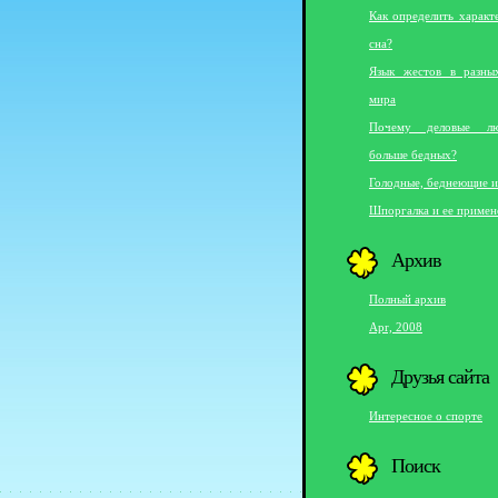
Как определить характ
сна?
Язык жестов в разны
мира
Почему деловые л
больше бедных?
Голодные, беднеющие и
Шпоргалка и ее примен
Архив
Полный архив
Apr, 2008
Друзья сайта
Интересное о спорте
Поиск