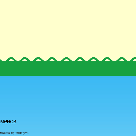
оменов
озможно привыкнуть.