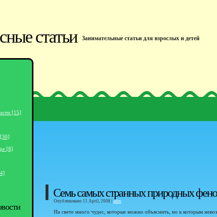
сные статьи
Занимательные статьи для взрослых и детей
ости [15]
[30]
ре [8]
4]
Семь самых странных природных фен
Опубликовано 11 April, 2008 |
adm
овости
На свете много чудес, которые можно объяснить, но к которым нев