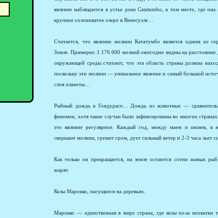
явление наблюдается в устье реки Catatumbo, в том месте, где он
крупное солоноватое озеро в Венесуэле…
Считается, что явление молнии Кататумбо является одним из се
Земле. Примерно 1 176 000 молний ежегодно видны на расстоянии 
окружающей среды считают, что эта область страны должна нах
поскольку эти молнии — уникальное явление и самый большой исто
слоя планеты…
Рыбный дождь в Гондурасе… Дождь из животных — сравнительн
феномен, хотя такие случаи были зафиксированы во многих странах
это явление регулярное. Каждый год, между маем и июлем, в не
сверкают молнии, гремит гром, дует сильный ветер и 2-3 часа льет
Как только он прекращается, на земле остаются сотни живых ры
жарят.
Козы Марокко, пасущиеся на деревьях.
Марокко — единственная в мире страна, где козы из-за нехватки 