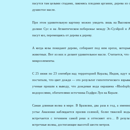
пасутся там целыми стадами, лакомясь плодами аргании, дерева из 
душистое масло.
При этом удивительную картину можно увидеть лишь на Высоком 
долине Сус и на Атлантическом побережье между Эс-Суэйрой и А
пасут коз, перемещаясь от дерева к дереву.
А когда козы покидают дерево, собирают под ним орехи, которы
животных. Вот из них и делают удивительное масло. Считается, ч
микроэлементы.
С 25 июня по 23 сентября над территорией Кералы, Индия, идут 
посчитали, что цвет дождя — это результат гипотетического взрыва
ученые пришли к выводу, что дождевая вода окрашена «Rhodop
водорослями, обитателями источника Годфри Луи на Керале.
Самая длинная волна в мире. В Бразилии, два раза в год, а имен
устье Амазонки наблюдается прилив соленой, более тяжелой вод
встречается с течением самой реки и оттесняет его… В резуль
встречные волны, достигающие высотой шести метров.