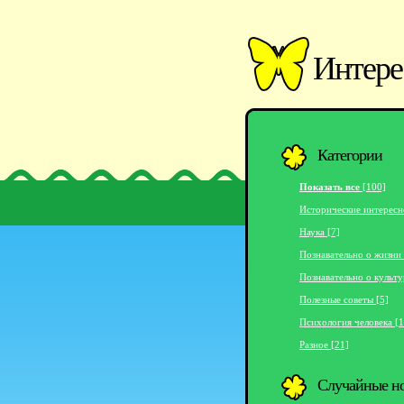
Интере
Категории
Показать все
[100]
Исторические интересн
Наука [7]
Познавательно о жизни 
Познавательно о культу
Полезные советы [5]
Психология человека [1
Разное [21]
Случайные н