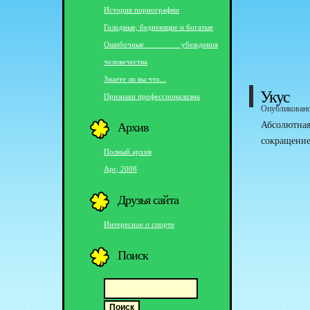
История порнографии
Голодные, беднеющие и богатые
Ошибочные убеждения
человечества
Знаете ли вы что...
Укус
Признаки профессионализма
Опубликовано 
Архив
Абсолютна
сокращение
Полный архив
Apr, 2008
Друзья сайта
Интересное о спорте
Поиск