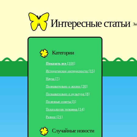
Интересные статьи
За
Категории
Показать все
[100]
Исторические интересности [15]
Наука [7]
Познавательно о жизни [30]
Познавательно о культуре [8]
Полезные советы [5]
Психология человека [14]
Разное [21]
Случайные новости