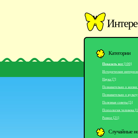
Интере
Категории
Показать все
[100]
Исторические интересн
Наука [7]
Познавательно о жизни 
Познавательно о культу
Полезные советы [5]
Психология человека [1
Разное [21]
Случайные н