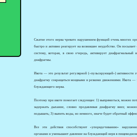
Сжатие этого нерва чревато нарушением функций очень многих орг
быстро и активно реагирует на возникшее неудобство. Он посылает
систему, которая, в свою очередь, активирует диафрагмальный 
диафрагмы.
Икота — это результат регулярной («пульсирующей») активности эт
диафрагму сокращаться мощными и резкими движениями. Икота — э
блуждающего нерва.
Поэтому при икоте помогает следующее: 1) выпрямиться, можно потя
задержать дыхание, словно продавливая диафрагму вниз; можн
подышать; 3) выпить воды, но немного, иначе будет обратный эффек
Все эти действия способствуют «упорядочиванию» нарушен
органами и уменьшают давление на блуждающий нерв в пищеводном