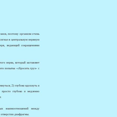
анов, поэтому организм очень
 сигнал в центральную нервную
нерв, ведающий сокращениями
ого нерва, который заставляет
то попытка «сбросить груз» с
нуться; 2) глубоко вдохнуть и
о просто глубоко и медленно
т.
ных взаимоотношений между
 отверстии диафрагмы.