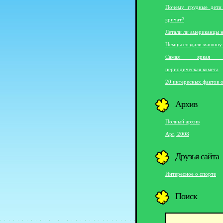
Почему грудные дети
кричат?
Летали ли американцы 
Немцы создали машину
Самая яркая ко
периодическая комета
20 интересных фактов о
Архив
Полный архив
Apr, 2008
Друзья сайта
Интересное о спорте
Поиск