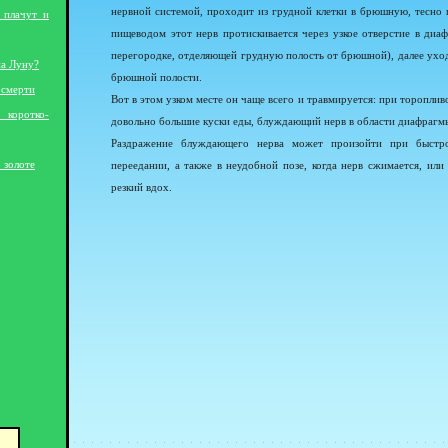
нервной системой, проходит из грудной клетки в брюшную, тесно 
 плачут и
пищеводом этот нерв протискивается через узкое отверстие в ди
перегородке, отделяющей грудную полость от брюшной), далее ухо
на Луну?
брюшной полости.
 смерти
Вот в этом узком месте он чаще всего и травмируется: при торопли
ротко-
довольно большие куски еды, блуждающий нерв в области диафрагм
Раздражение блуждающего нерва может произойти при быстр
 золоте
переедании, а также в неудобной позе, когда нерв сжимается, или
резкий вдох.