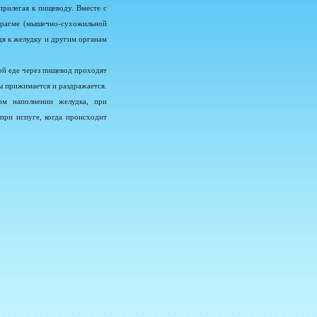
прилегая к пищеводу. Вместе с
афрагме (мышечно-сухожильной
дя к желудку и другим органам
вой еде через пищевод проходят
ы прижимается и раздражается.
ом наполнении желудка, при
 при испуге, когда происходит