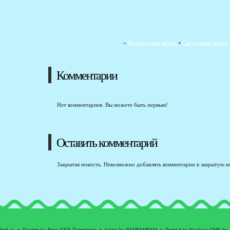
«
Предыдущая запись
•
Следующая запись
Комментарии
Нет комментариев. Вы можете быть первым!
Оставить комментарий
Закрытая новость. Невозможно добавлять комментарии в закрытую н
fm4.ru • Design by Free CSS Templates • Icons by FAMFAMFAM • Ported to Nucleus CMS by 