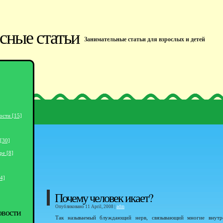
сные статьи
Занимательные статьи для взрослых и детей
ости [15]
[30]
ре [8]
4]
Почему человек икает?
Опубликовано 11 April, 2008 |
adm
овости
Так называемый блуждающий нерв, связывающий многие внутр