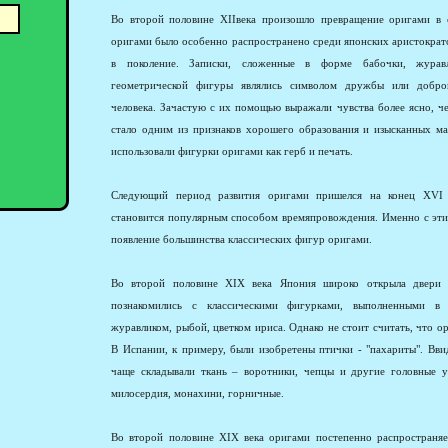
Во второй половине XIIвека произошло превращение оригами в с
оригами было особенно распространено среди японских аристократо
в поколение. Записки, сложенные в форме бабочки, журавл
геометрической фигуры являлись символом дружбы или добр
человека. Зачастую с их помощью выражали чувства более ясно, ч
стало одним из признаков хорошего образования и изысканных ма
использовали фигурки оригами как герб и печать.
Следующий период развития оригами пришелся на конец XVI
становится популярным способом времяпровождения. Именно с эти
появление большинства классических фигур оригами.
Во второй половине XIX века Япония широко открыла двери 
познакомились с классическими фигурками, выполненными в 
журавликом, рыбой, цветком ириса. Однако не стоит считать, что о
В Испании, к примеру, были изобретены птички - "пахариты". Вви
чаще складывали ткань – воротники, чепцы и другие головные у
милосердия, монахини, горничные.
Во второй половине XIX века оригами постепенно распространяе