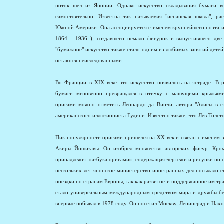
поток шел из Японии. Однако искусство складывания бумаги в
самостоятельно. Известна так называемая "испанская школа", р
Южной Америки. Она ассоциируется с именем крупнейшего поэта 
1864 - 1936 ), создавшего немало фигурок и выпустившего две
"бумажное" искусство также стало одним из любимых занятий детей
остаются неиследованными.
Во Франции в XIX веке это искусство появилось на эстраде. В 
бумаги мгновенно превращался в птичку с машущими крыльями
оригами можно отметить Леонардо да Винчи, автора "Алисы в ст
американского иллюзиониста Гудини. Известно также, что Лев Толсто
Пик популярности оригами пришелся на XX век и связан с именем 
Акиры Йошизавы. Он изобрел множество авторских фигур. Кром
принадлежит «азбука оригами», содержащая чертежи и рисунки по 
нескольких лет японское министерство иностранных дел посылало 
поездки по странам Европы, так как развитое и поддержанное им тр
стало универсальным международным средством мира и дружбы без
впервые побывал в 1978 году. Он посетил Москву, Ленинград и Нахо