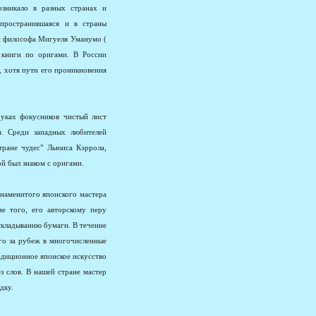
озникало в разных странах и
аспространившаяся и в страны
и философа Мигуеля Уманумо (
 книги по оригами. В России
, хотя пути его проникновения
руках фокусников чистый лист
. Среди западных любителей
ране чудес" Льюиса Кэррола,
й был знаком с оригами.
знаменитого японского мастера
е того, его авторскому перу
складыванию бумаги. В течение
его за рубеж в многочисленные
адиционное японское искусство
 слов. В нашей стране мастер
дку.