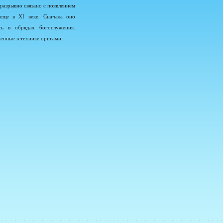
разрывно связано с появлением
еще в XI веке. Сначала оно
сь в обрядах богослужения.
енные в технике оригами.