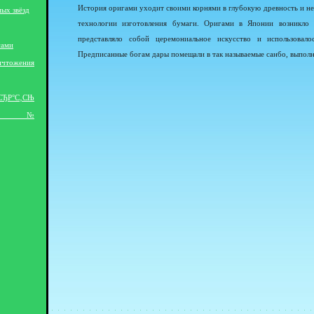
История оригами уходит своими корнями в глубокую древность и не
ых звёзд
технологии изготовления бумаги. Оригами в Японии возникло 
представляло собой церемониальное искусство и использовало
сами
Предписанные богам дары помещали в так называемые санбо, выполн
ичтожения
ЂР°С‚СЊ
ЅРёР№