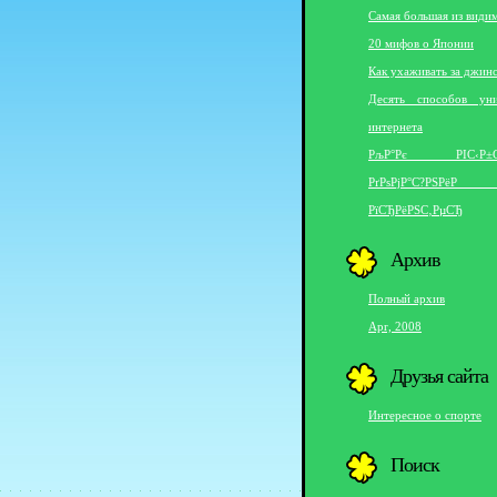
Самая большая из видим
20 мифов о Японии
Как ухаживать за джин
Десять способов ун
интернета
РљР°Рє РІС‹Р±С
РґРѕРјР°С?Р
РїСЂРёРЅС‚РµСЂ
Архив
Полный архив
Apr, 2008
Друзья сайта
Интересное о спорте
Поиск