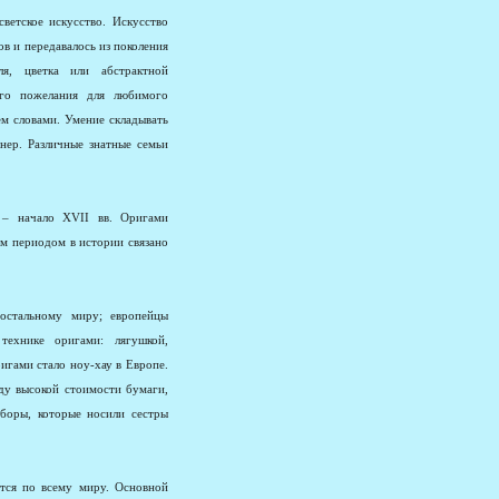
ветское искусство. Искусство
в и передавалось из поколения
я, цветка или абстрактной
ого пожелания для любимого
ем словами. Умение складывать
нер. Различные знатные семьи
 – начало XVII вв. Оригами
м периодом в истории связано
остальному миру; европейцы
технике оригами: лягушкой,
ригами стало ноу-хау в Европе.
ду высокой стоимости бумаги,
боры, которые носили сестры
тся по всему миру. Основной