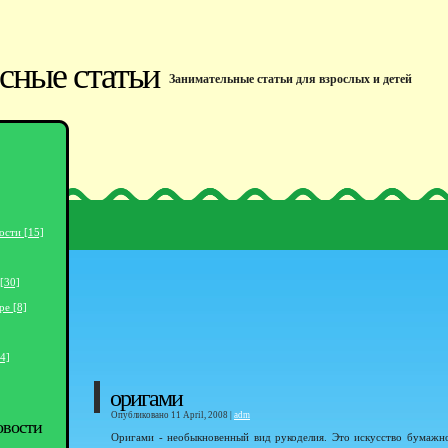
сные статьи
Занимательные статьи для взрослых и детей
ости [15]
[30]
ре [8]
4]
оригами
Опубликовано 11 April, 2008 |
adm
овости
Оригами - необыкновенный вид рукоделия. Это искусство бумажн