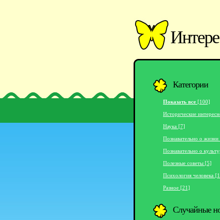
Интере
Категории
Показать все
[100]
Исторические интересн
Наука [7]
Познавательно о жизни 
Познавательно о культу
Полезные советы [5]
Психология человека [1
Разное [21]
Случайные н