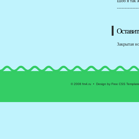
Шоб я так 
--------------
Оставит
Закрытая н
© 2008 fm4.ru • Design by Free CSS Templat