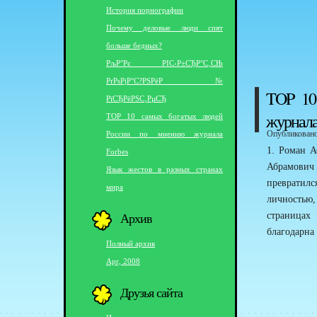
История порнографии
Почему деловые люди спят
больше бедных?
РљР°Рє РІС‹Р±СЂР°С‚СЊ
РґРѕРјР°С?РЅРёР№
TOP 10
РїСЂРёРЅС‚РµСЂ
журнала
TOP 10 самых богатых людей
России по мнению журнала
Опубликовано 
1. Роман А
Forbes
Абрамович
Язык жестов в разных странах
превратилс
мира
личностью
Архив
страницах
благодарна
Полный архив
Apr, 2008
Друзья сайта