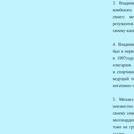
3. Владим
комбината
своего ме
результато
своему кап
4. Владим
был в перв
в 1997году
олигархов.
и спортивн
ведущий те
негативно 
5. Михаил
неизвестно
своему сем
миллиардн
тоже не гр
задачи.