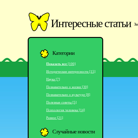
Интересные статьи
За
Категории
Показать все
[100]
Исторические интересности [15]
Наука [7]
Познавательно о жизни [30]
Познавательно о культуре [8]
Полезные советы [5]
Психология человека [14]
Разное [21]
Случайные новости