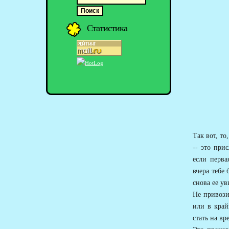
Статистика
Так вот, то
-- это пр
если перва
вчера тебе
снова ее ув
Не привози
или в край
стать на вр