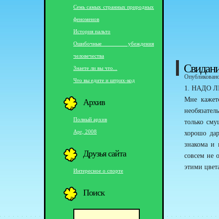
Семь самых странных природных
феноменов
История пальто
Ошибочные убеждения
человечества
Свидания
Знаете ли вы что...
Опубликовано 
Что вы едите и штрих-код
1. НАДО 
Архив
Мне кажетс
необязатель
Полный архив
только сму
Apr, 2008
хорошо дар
знакома и 
Друзья сайта
совсем не о
этими цвет
Интересное о спорте
Поиск