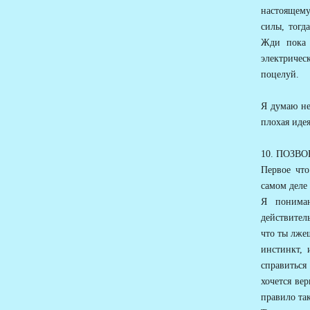
настоящему 
силы, тогд
Жди пока 
электриче
поцелуй.
Я думаю не
плохая идея
10. ПОЗВ
Первое что
самом деле
Я понимаю
действител
что ты лжеш
инстинкт, 
справиться
хочется вер
правило так