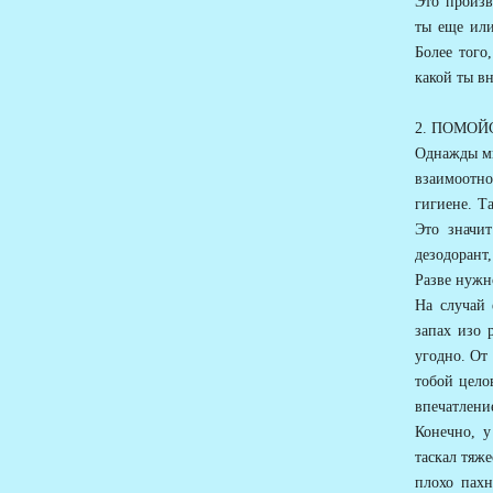
Это произв
ты еще или
Более того,
какой ты в
2. ПОМОЙ
Однажды мн
взаимоотно
гигиене. Т
Это значи
дезодорант
Разве нужн
На случай 
запах изо 
угодно. От
тобой цело
впечатлени
Конечно, у
таскал тяже
плохо пахн