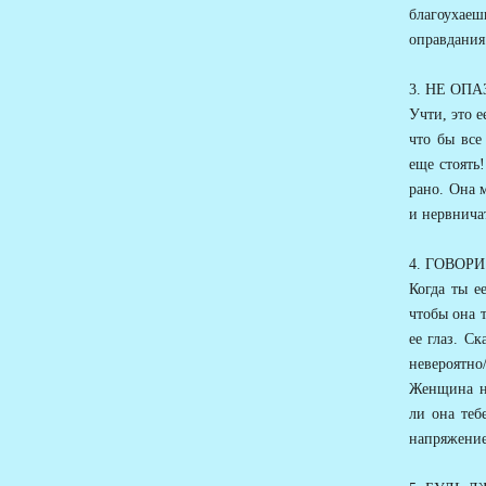
благоухае
оправдания 
3. НЕ ОП
Учти, это е
что бы все 
еще стоять
рано. Она м
и нервнича
4. ГОВО
Когда ты е
чтобы она 
ее глаз. Ск
невероятно
Женщина на
ли она теб
напряжение