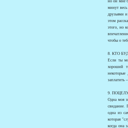
но он мне б
минут весь
друзьями и
этом расск
этого, но 
впечатлени
чтобы о те
8. КТО Б
Если ты мо
хороший т
некоторые
заплатить -
9. ПОЦЕЛ
Одна моя зн
свидание. 
одна из са
которая "с
когда она з