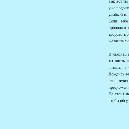
Так вот ты 
уже подоше
улыбкой или
Если тебе
продолжить
здорово пр
желаешь ей
И наконец е
ты очень р
вышла, и с
Дождись ее 
свои чувст
предложени
Не стоит н
чтобы обсуд