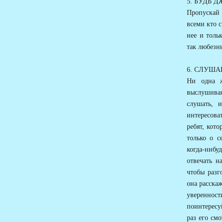
5. БУДЬ 
Пропускай 
всеми кто с
нее и толь
так любезн
6. СЛУША
Ни одна ж
выслушивая
слушать, 
интересова
ребят, кото
только о с
когда-нибу
отвечать н
чтобы разг
она расскаж
уверенност
поинтересу
раз его см