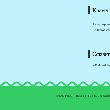
Коммен
Автор: Артем 
Большое спа
--------------
Оставит
Закрытая н
© 2008 fm4.ru • Design by Free CSS Templat