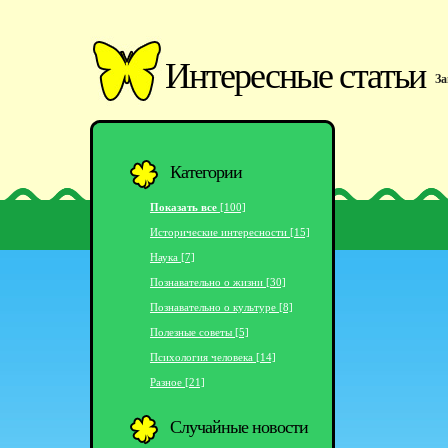
Интересные статьи
За
Категории
Показать все
[100]
Исторические интересности [15]
Наука [7]
Познавательно о жизни [30]
Познавательно о культуре [8]
Полезные советы [5]
Психология человека [14]
Разное [21]
Случайные новости