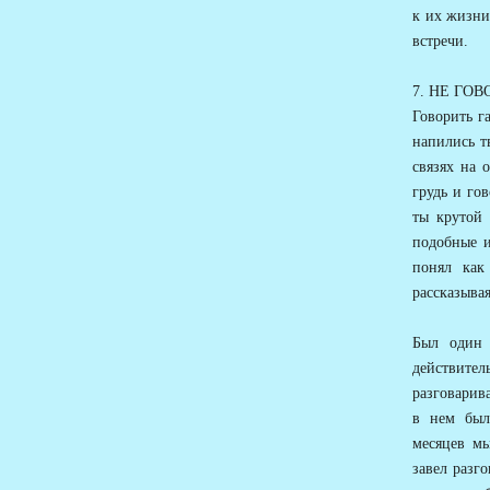
к их жизни
встречи.
7. НЕ ГО
Говорить г
напились т
связях на 
грудь и го
ты крутой 
подобные и
понял как
рассказывая
Был один 
действител
разговарив
в нем был
месяцев мы
завел разго