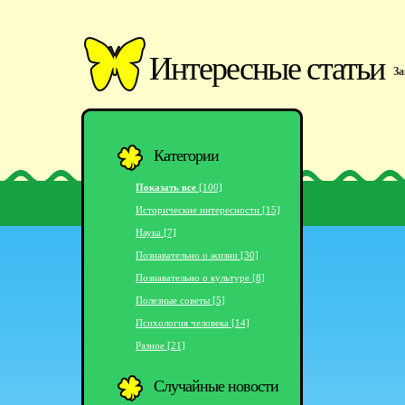
Интересные статьи
За
Категории
Показать все
[100]
Исторические интересности [15]
Наука [7]
Познавательно о жизни [30]
Познавательно о культуре [8]
Полезные советы [5]
Психология человека [14]
Разное [21]
Случайные новости