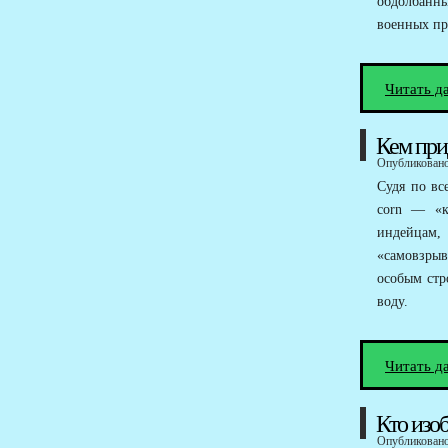
обдолбанн
военных пр
Читать д
Кем при
Опубликовано 
Судя по вс
corn — «к
индейцам, 
«самовзрыв
особым стр
воду.
Читать д
Кто изо
Опубликовано 