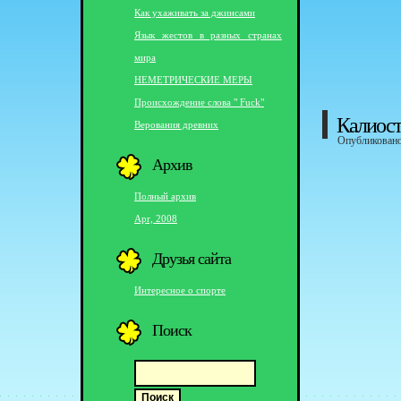
Как ухаживать за джинсами
Язык жестов в разных странах
мира
НЕМЕТРИЧЕСКИЕ МЕРЫ
Происхождение слова " Fuck"
Калиост
Верования древних
Опубликовано 
Архив
Полный архив
Apr, 2008
Друзья сайта
Интересное о спорте
Поиск