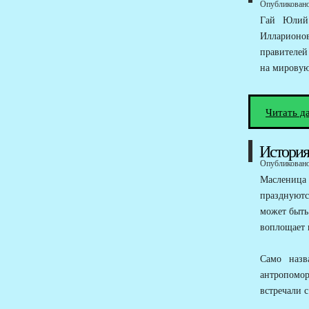
Опубликовано 
Гай Юлий 
Илларионо
правителей
на мировую
Читать д
История
Опубликовано 
Масленица
празднуют
может быть
воплощает 
Само назв
антропомор
встречали 