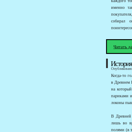
каждого то
именно та
покупателя
собирал о
поинтересо
Читать д
История
Опубликовано 
Когда-то г
в Древнем 
на который
париками и
локоны пы
В Древней
лишь во в
полями (в 