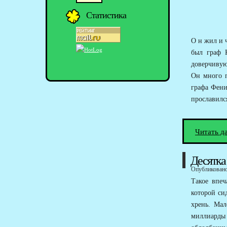
Статистика
О н жил и ч
был граф 
доверчивую 
Он много п
графа Фени
прославилс
Читать д
Десятка
Опубликовано 
Такое впеч
которой си
хрень. Мал
миллиарды