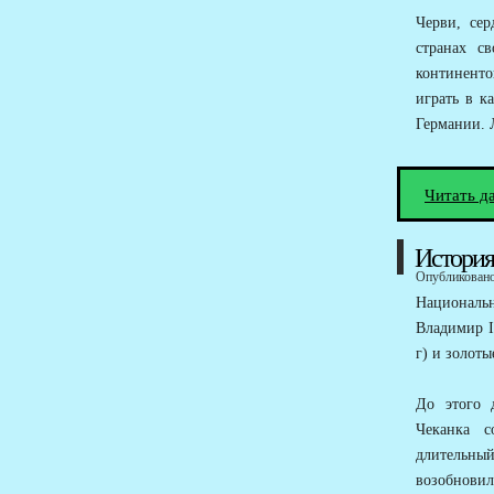
Черви, се
странах с
континенто
играть в к
Германии. 
Читать д
История
Опубликовано 
Националь
Владимир I
г) и золоты
До этого 
Чеканка с
длительны
возобновил