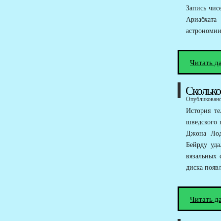
Запись чис
Ариабхат
астрономии
Читать д
Сколько
Опубликовано 
История те
шведского 
Джона Лод
Бейрду уда
вязальных 
диска появ
Читать д