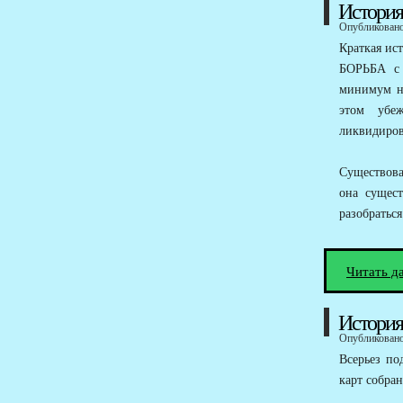
История
Опубликовано 
Краткая ис
БОРЬБА с 
минимум не
этом убе
ликвидиров
Существова
она сущест
разобраться
Читать д
История
Опубликовано 
Всерьез по
карт собра