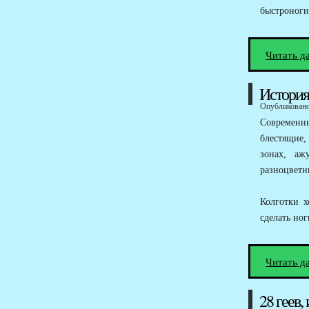
быстроноги
Читать д
История
Опубликовано 
Современны
блестящие
зонах, аж
разноцвет
Колготки 
сделать но
Читать д
28 геев